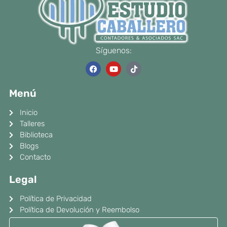
Síguenos:
F
Y
T
a
o
i
c
u
k
e
t
t
Menú
b
u
o
o
b
k
o
e
Inicio
k
Talleres
Biblioteca
Blogs
Contacto
Legal
Política de Privacidad
Política de Devolución y Reembolso