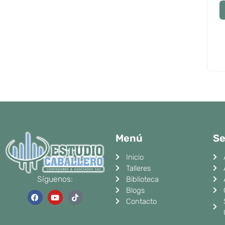
Menú
Se
Inicio
Talleres
Síguenos:
Biblioteca
Blogs
F
Y
T
a
o
i
Contacto
c
u
k
e
t
t
b
u
o