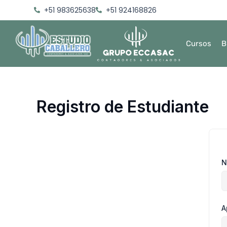
Ir
+51 983625638
+51 924168826
al
contenido
Cursos
B
Registro de Estudiante
N
A