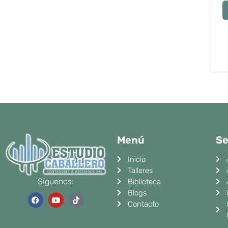
Menú
Se
Inicio
Talleres
Síguenos:
Biblioteca
Blogs
F
Y
T
a
o
i
Contacto
c
u
k
e
t
t
b
u
o