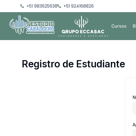
Ir
+51 983625638
+51 924168826
al
contenido
Cursos
B
Registro de Estudiante
N
A