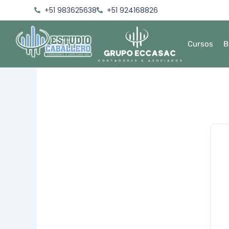
Ir
+51 983625638
+51 924168826
al
contenido
Cursos
B