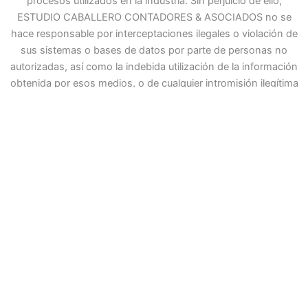
procesos utilizados en la industria. Sin perjuicio de ello,
ESTUDIO CABALLERO CONTADORES & ASOCIADOS no se
hace responsable por interceptaciones ilegales o violación de
sus sistemas o bases de datos por parte de personas no
autorizadas, así como la indebida utilización de la información
obtenida por esos medios, o de cualquier intromisión ilegítima
que escape al control de ESTUDIO CABALLERO CONTADORES
& ASOCIADOS y que no le sea imputable.
ESTUDIO CABALLERO CONTADORES & ASOCIADOS no se
hace responsable de posibles daños o perjuicios que se
pudiesen derivar de interferencias, omisiones, interrupciones,
virus informáticos, averías telefónicas o desconexiones en el
funcionamiento operativo del sistema electrónico, de retrasos
o bloqueos en el uso de la Plataforma, motivados por causas
ajenas a ESTUDIO CABALLERO CONTADORES & ASOCIADOS.
De igual manera, ESTUDIO CABALLERO CONTADORES &
ASOCIADOS no asume responsabilidad alguna por los