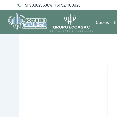
Ir
+51 983625638
+51 924168826
al
contenido
Cursos
B