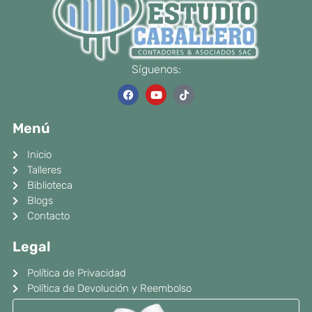
Síguenos:
F
Y
T
a
o
i
c
u
k
e
t
t
Menú
b
u
o
o
b
k
o
e
Inicio
k
Talleres
Biblioteca
Blogs
Contacto
Legal
Política de Privacidad
Política de Devolución y Reembolso