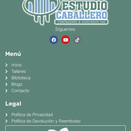
Síguenos:
F
Y
T
a
o
i
c
u
k
e
t
t
Menú
b
u
o
o
b
k
o
e
Inicio
k
Talleres
Biblioteca
Blogs
Contacto
Legal
Política de Privacidad
Política de Devolución y Reembolso