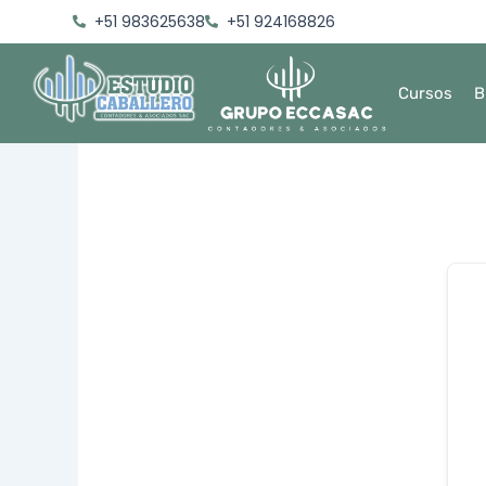
Ir
+51 983625638
+51 924168826
al
contenido
Cursos
B