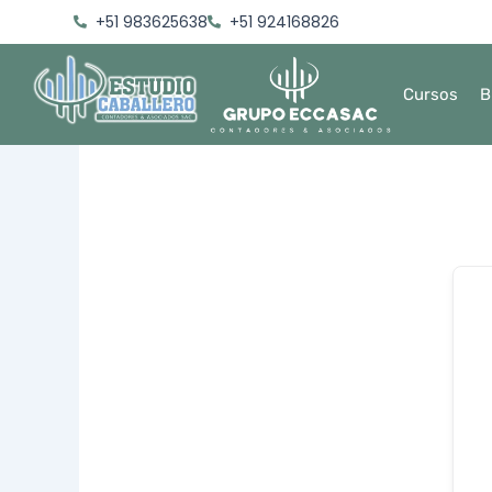
Ir
+51 983625638
+51 924168826
al
contenido
Cursos
B