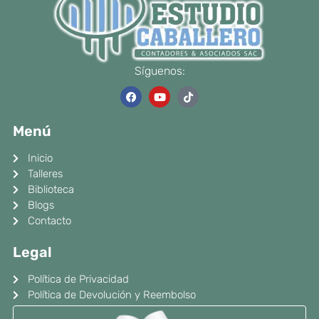
Síguenos:
F
Y
T
a
o
i
c
u
k
e
t
t
Menú
b
u
o
o
b
k
o
e
Inicio
k
Talleres
Biblioteca
Blogs
Contacto
Legal
Política de Privacidad
Política de Devolución y Reembolso