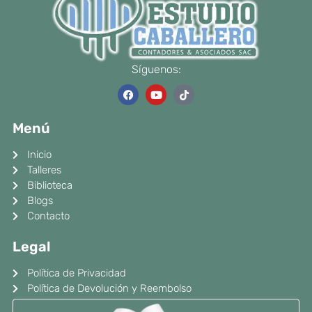
Síguenos:
F
Y
T
a
o
i
c
u
k
e
t
t
Menú
b
u
o
o
b
k
o
e
Inicio
k
Talleres
Biblioteca
Blogs
Contacto
Legal
Política de Privacidad
Política de Devolución y Reembolso