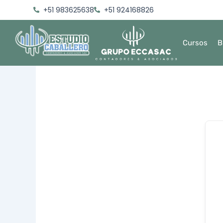
Ir
+51 983625638
+51 924168826
al
contenido
Cursos
B