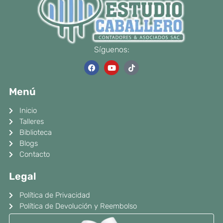
Síguenos:
F
Y
T
a
o
i
c
u
k
e
t
t
Menú
b
u
o
o
b
k
o
e
Inicio
k
Talleres
Biblioteca
Blogs
Contacto
Legal
Política de Privacidad
Política de Devolución y Reembolso