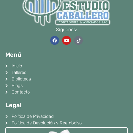
Síguenos:
F
Y
T
a
o
i
c
u
k
e
t
t
Menú
b
u
o
o
b
k
o
e
Inicio
k
Talleres
Biblioteca
Blogs
Contacto
Legal
Política de Privacidad
Política de Devolución y Reembolso