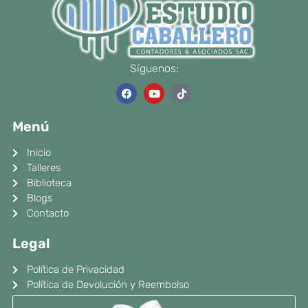
Síguenos:
F
Y
T
a
o
i
c
u
k
e
t
t
Menú
b
u
o
o
b
k
o
e
Inicio
k
Talleres
Biblioteca
Blogs
Contacto
Legal
Política de Privacidad
Política de Devolución y Reembolso