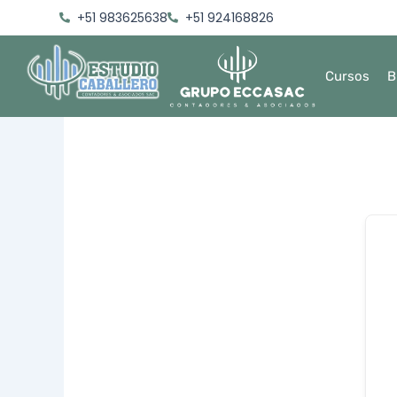
Ir
+51 983625638
+51 924168826
al
contenido
Cursos
B