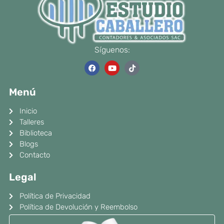
Síguenos:
F
Y
T
a
o
i
c
u
k
e
t
t
Menú
b
u
o
o
b
k
o
e
Inicio
k
Talleres
Biblioteca
Blogs
Contacto
Legal
Política de Privacidad
Política de Devolución y Reembolso