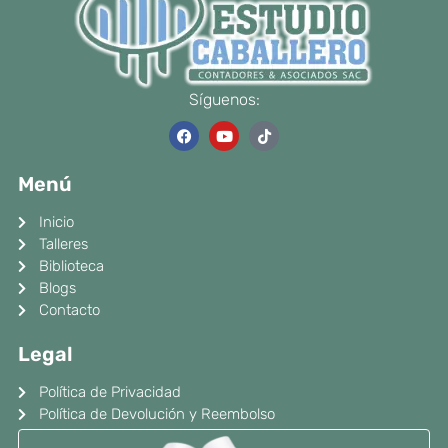
Síguenos:
F
Y
T
a
o
i
c
u
k
e
t
t
Menú
b
u
o
o
b
k
o
e
Inicio
k
Talleres
Biblioteca
Blogs
Contacto
Legal
Política de Privacidad
Política de Devolución y Reembolso