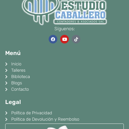
Síguenos:
F
Y
T
a
o
i
c
u
k
e
t
t
Menú
b
u
o
o
b
k
o
e
Inicio
k
Talleres
Biblioteca
Blogs
Contacto
Legal
Política de Privacidad
Política de Devolución y Reembolso