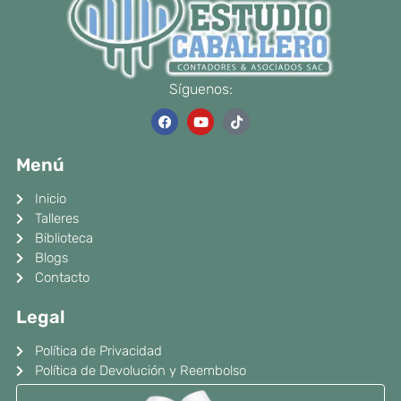
Síguenos:
F
Y
T
a
o
i
c
u
k
e
t
t
Menú
b
u
o
o
b
k
o
e
Inicio
k
Talleres
Biblioteca
Blogs
Contacto
Legal
Política de Privacidad
Política de Devolución y Reembolso