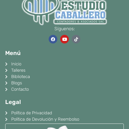
Síguenos:
F
Y
T
a
o
i
c
u
k
e
t
t
Menú
b
u
o
o
b
k
o
e
Inicio
k
Talleres
Biblioteca
Blogs
Contacto
Legal
Política de Privacidad
Política de Devolución y Reembolso