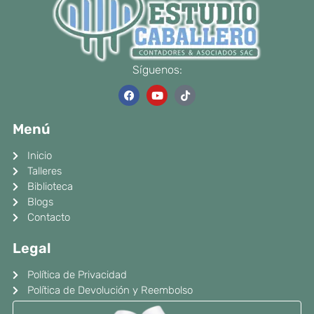
Síguenos:
F
Y
T
a
o
i
c
u
k
e
t
t
Menú
b
u
o
o
b
k
o
e
Inicio
k
Talleres
Biblioteca
Blogs
Contacto
Legal
Política de Privacidad
Política de Devolución y Reembolso