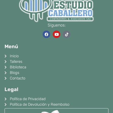
Síguenos:
F
Y
T
a
o
i
c
u
k
e
t
t
Menú
b
u
o
o
b
k
o
e
Inicio
k
Talleres
Biblioteca
Blogs
Contacto
Legal
Política de Privacidad
Política de Devolución y Reembolso