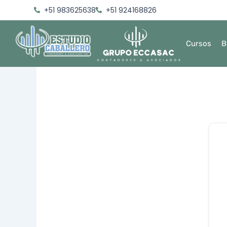
Ir
+51 983625638
+51 924168826
al
contenido
Cursos
B