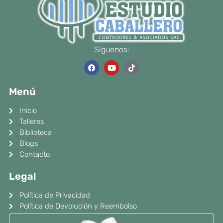
Síguenos:
F
Y
T
a
o
i
c
u
k
e
t
t
Menú
b
u
o
o
b
k
o
e
Inicio
k
Talleres
Biblioteca
Blogs
Contacto
Legal
Política de Privacidad
Política de Devolución y Reembolso