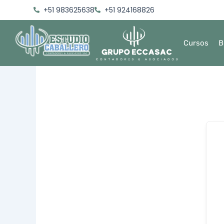
Ir
+51 983625638
+51 924168826
al
contenido
Cursos
B