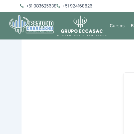
Ir
+51 983625638
+51 924168826
al
contenido
Cursos
B