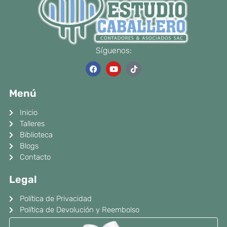
Síguenos:
F
Y
T
a
o
i
c
u
k
e
t
t
Menú
b
u
o
o
b
k
o
e
Inicio
k
Talleres
Biblioteca
Blogs
Contacto
Legal
Política de Privacidad
Política de Devolución y Reembolso