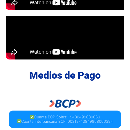
Medios de Pago
Cuenta BCP Soles: 19438499680063
Cuenta interbancaria BCP: 00219413849968006394