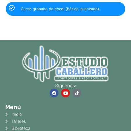
Curso grabado de excel (básico-avanzado).
Síguenos:
F
Y
T
a
o
i
c
u
k
e
t
t
Menú
b
u
o
o
b
k
Inicio
o
e
k
Talleres
Biblioteca