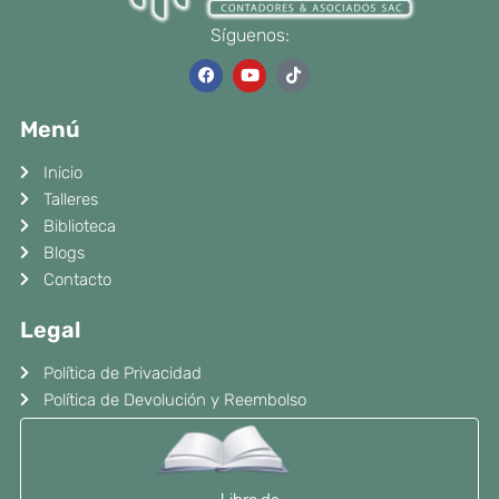
Síguenos:
F
Y
T
a
o
i
c
u
k
e
t
t
Menú
b
u
o
o
b
k
o
e
Inicio
k
Talleres
Biblioteca
Blogs
Contacto
Legal
Política de Privacidad
Política de Devolución y Reembolso